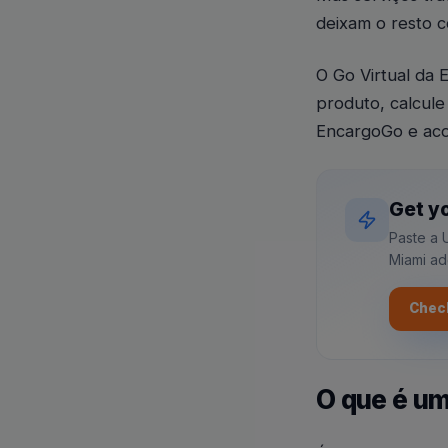
deixam o resto 
O Go Virtual da 
produto, calcule
EncargoGo e aco
Get yo
Paste a 
Miami ad
Check
O que é u