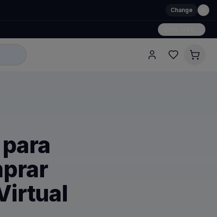
Change
EN
·
USD
 para
mprar
Virtual