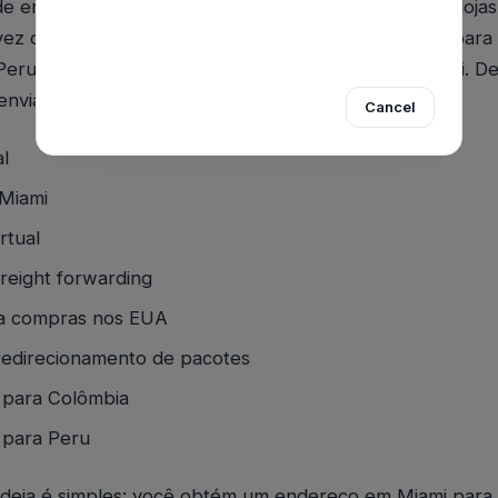
e entrega nos EUA usado para receber pacotes de lojas
ez de pedir à Amazon, Walmart, eBay ou outra loja para 
eru, você envia para o endereço atribuído em Miami. De 
nviado para o destino final.
Cancel
al
Miami
rtual
reight forwarding
a compras nos EUA
redirecionamento de pacotes
 para Colômbia
 para Peru
a ideia é simples: você obtém um endereço em Miami par