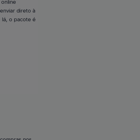
 online
enviar direto à
lá, o pacote é
a compras nos