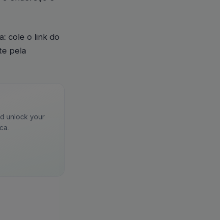
 cole o link do
te pela
nd unlock your
ca.