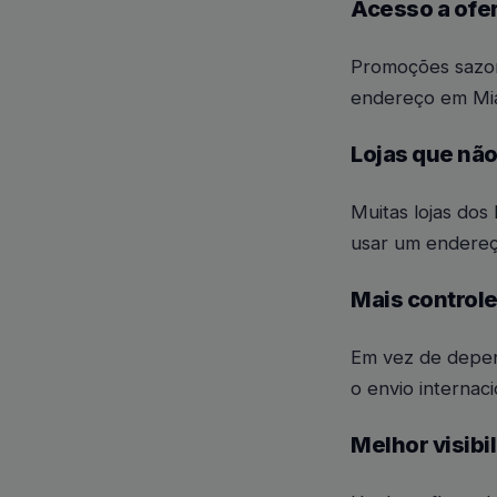
Acesso a ofe
Promoções sazon
endereço em Mi
Lojas que não
Muitas lojas do
usar um endereç
Mais control
Em vez de depen
o envio internac
Melhor visibi