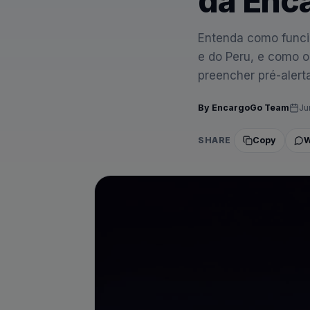
da Enc
Entenda como funci
e do Peru, e como o 
preencher pré-alerta
By
EncargoGo Team
Ju
SHARE
Copy
W