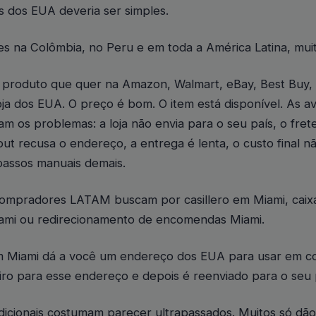
 dos EUA deveria ser simples.
s na Colômbia, no Peru e em toda a América Latina, muit
 produto que quer na Amazon, Walmart, eBay, Best Buy, 
oja dos EUA. O preço é bom. O item está disponível. As av
am os problemas: a loja não envia para o seu país, o frete
ut recusa o endereço, a entrega é lenta, o custo final nã
passos manuais demais.
compradores LATAM buscam por casillero em Miami, caixa 
mi ou redirecionamento de encomendas Miami.
Miami dá a você um endereço dos EUA para usar em co
iro para esse endereço e depois é reenviado para o seu 
dicionais costumam parecer ultrapassados. Muitos só dã