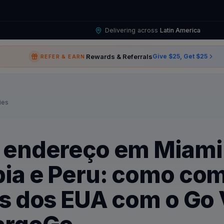
Delivering across
Latin America
Rewards & Referrals
Give $25, Get $25
REFER & EARN
ies
 endereço em Miami
ia e Peru: como co
s dos EUA com o Go 