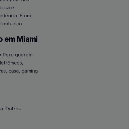
erta e
ondência. É um
onteiriço.
o em Miami
no Peru querem
etrônicos,
ças, casa, gaming
á. Outros