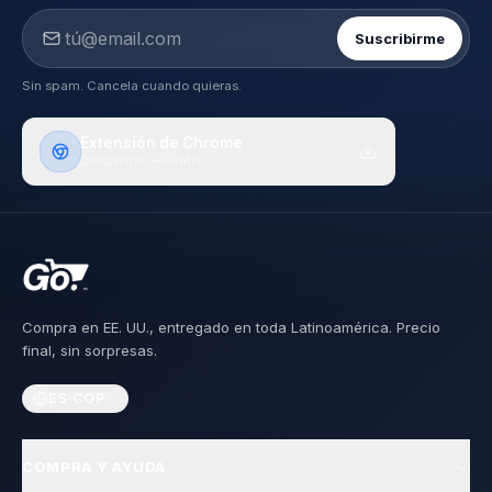
Suscribirme
Sin spam. Cancela cuando quieras.
Extensión de Chrome
Descargar — Gratis
Compra en EE. UU., entregado en toda Latinoamérica. Precio
final, sin sorpresas.
ES
·
COP
COMPRA Y AYUDA