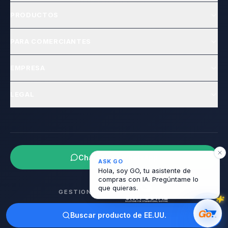
PRODUCTOS
PARA COMERCIANTES
EMPRESA
LEGAL
Chatea por WhatsApp
ASK GO
Hola, soy GO, tu asistente de
compras con IA. Pregúntame lo
que quieras.
GESTIONADO POR
© 2026 Smarter Commerce LLC. Todos los derechos reservados.
Buscar producto de EE.UU.