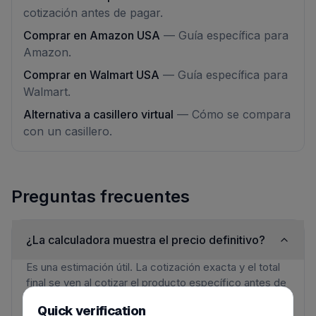
cotización antes de pagar.
Comprar en Amazon USA
—
Guía específica para
Amazon.
Comprar en Walmart USA
—
Guía específica para
Walmart.
Alternativa a casillero virtual
—
Cómo se compara
con un casillero.
Preguntas frecuentes
¿La calculadora muestra el precio definitivo?
Es una estimación útil. La cotización exacta y el total
final se ven al cotizar el producto específico antes de
pagar.
Quick verification