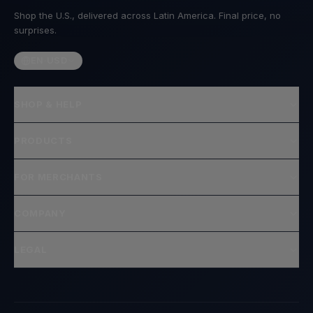
Shop the U.S., delivered across Latin America. Final price, no
surprises.
EN
·
USD
SHOP & HELP
PRODUCTS
FOR MERCHANTS
COMPANY
LEGAL