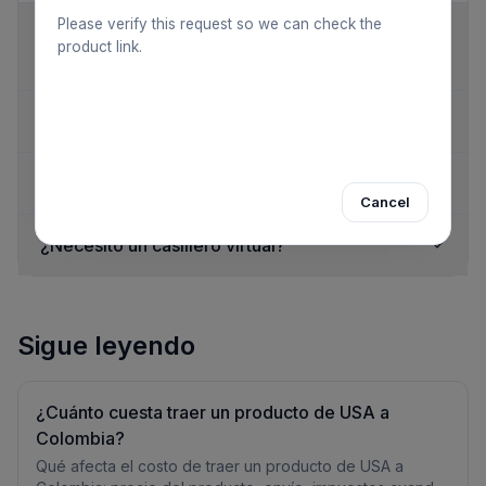
Please verify this request so we can check the
¿Cuánto demora un pedido de Estados Unidos
product link.
a Colombia?
¿Los impuestos y aranceles están incluidos?
¿Cómo pago desde Colombia?
Cancel
¿Necesito un casillero virtual?
Sigue leyendo
¿Cuánto cuesta traer un producto de USA a
Colombia?
Qué afecta el costo de traer un producto de USA a